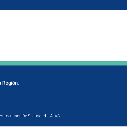
go
Noticias
a Región.
inoamericana De Seguridad – ALAS