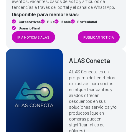
eventos, vacantes, casos de éxito y artículos de
tendencias a través del portal y el canal de WhatsApp.
Disponible para membresías:
Corporativas
Plus
Basic
Profesional
Usuario Final
IR A NOTICIAS ALAS
PUBLICAR NOTICIA
ALAS Conecta
ALAS Conecta es un
programa de beneficios
exclusivos para socios,
en el que fabricantes y
aliados ofrecen
descuentos en sus
soluciones servicios y/o
productos (que en
compras pueden
significar miles de
dólares).