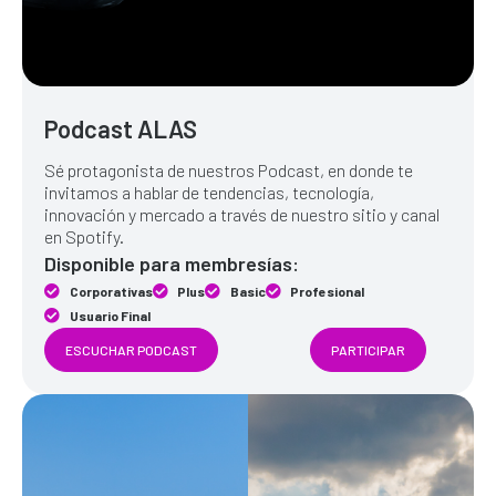
Podcast ALAS
Sé protagonista de nuestros Podcast, en donde te
invitamos a hablar de tendencias, tecnología,
innovación y mercado a través de nuestro sitio y canal
en Spotify.
Disponible para membresías:
Corporativas
Plus
Basic
Profesional
Usuario Final
ESCUCHAR PODCAST
PARTICIPAR