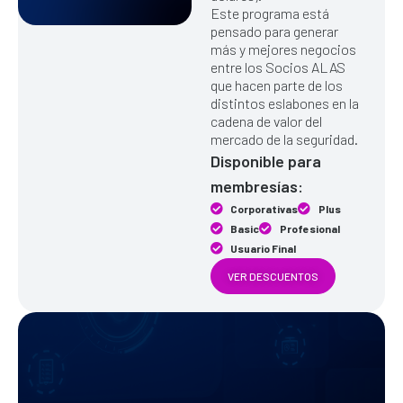
Este programa está
pensado para generar
más y mejores negocios
entre los Socios ALAS
que hacen parte de los
distintos eslabones en la
cadena de valor del
mercado de la seguridad.
Disponible para
membresías:
Corporativas
Plus
Basic
Profesional
Usuario Final
VER DESCUENTOS