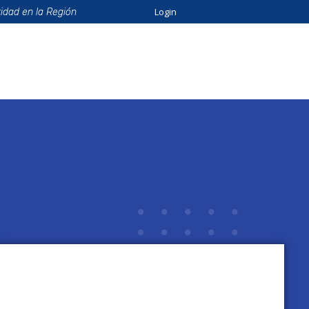
Login
ridad en la Región
ión
Beneficios
Eventos
Formación
Catálo