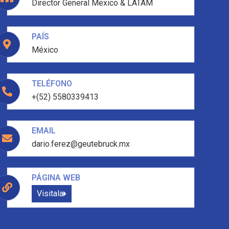
Director General Mexico & LATAM
PAÍS
México
TELÉFONO
+(52) 5580339413
EMAIL
dario.ferez@geutebruck.mx
PÁGINA WEB
Visitala