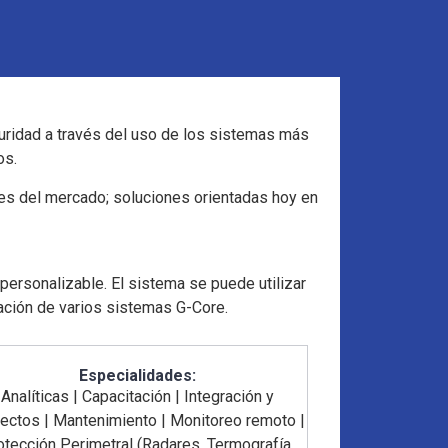
uridad a través del uso de los sistemas más
os.
nes del mercado; soluciones orientadas hoy en
personalizable. El sistema se puede utilizar
ación de varios sistemas G-Core.
Especialidades:
Analíticas
|
Capacitación
|
Integración y
yectos
|
Mantenimiento
|
Monitoreo remoto
|
otección Perimetral (Radares, Termografía,