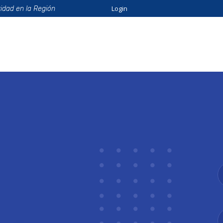
Login
ridad en la Región
ión
Beneficios
Eventos
Formación
Catálo