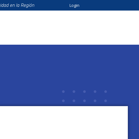
Login
ridad en la Región
ión
Beneficios
Eventos
Formación
Catálo