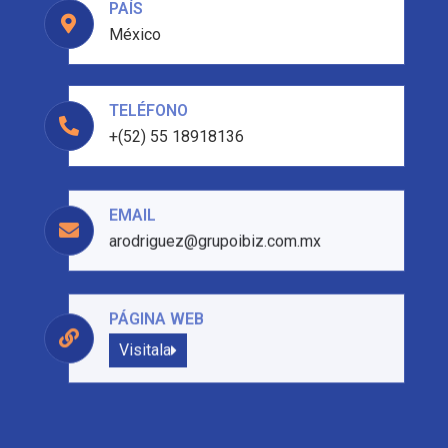
PAÍS
México
TELÉFONO
+(52) 55 18918136
EMAIL
arodriguez@grupoibiz.com.mx
PÁGINA WEB
Visitala