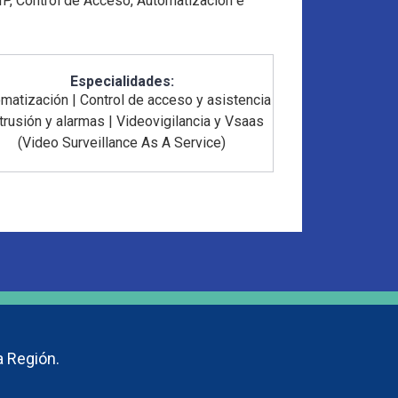
 IP, Control de Acceso, Automatización e
Especialidades:
omatización
|
Control de acceso y asistencia
ntrusión y alarmas
|
Videovigilancia y Vsaas
(Video Surveillance As A Service)
a Región.