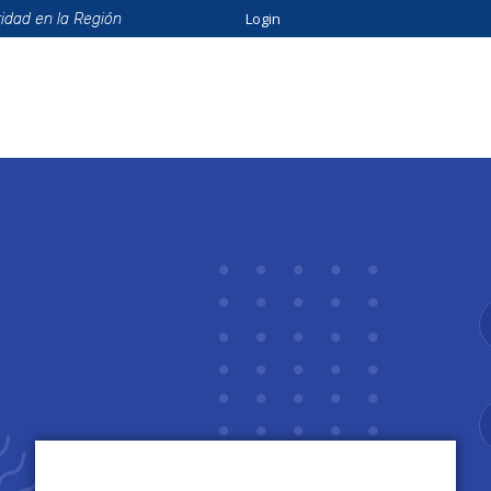
Login
ridad en la Región
ión
Beneficios
Eventos
Formación
Catálo