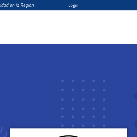
Login
ridad en la Región
ión
Beneficios
Eventos
Formación
Catálo