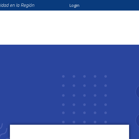
Login
ridad en la Región
ión
Beneficios
Eventos
Formación
Catálo