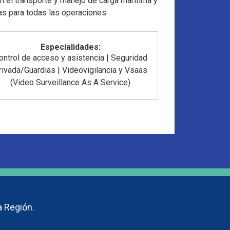
 el transporte y manejo de carga marítima y
as para todas las operaciones.
Especialidades:
ontrol de acceso y asistencia
|
Seguridad
rivada/Guardias
|
Videovigilancia y Vsaas
(Video Surveillance As A Service)
a Región.