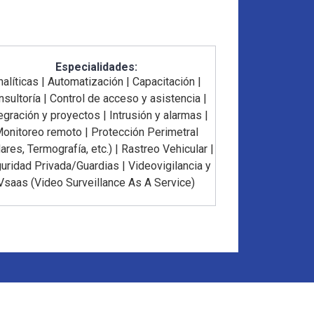
Especialidades:
nalíticas
|
Automatización
|
Capacitación
|
nsultoría
|
Control de acceso y asistencia
|
egración y proyectos
|
Intrusión y alarmas
|
onitoreo remoto
|
Protección Perimetral
ares, Termografía, etc.)
|
Rastreo Vehicular
|
uridad Privada/Guardias
|
Videovigilancia y
Vsaas (Video Surveillance As A Service)