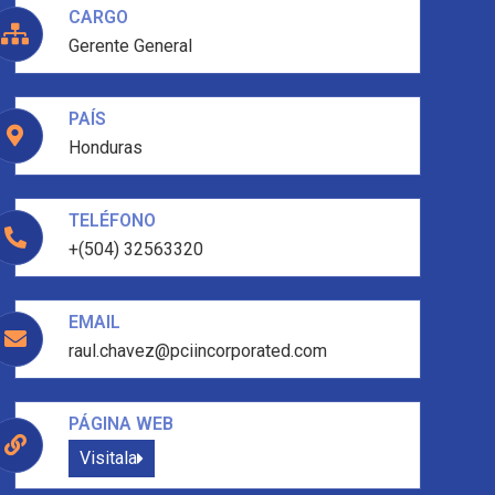
CARGO
Gerente General
PAÍS
Honduras
TELÉFONO
+(504) 32563320
EMAIL
raul.chavez@pciincorporated.com
PÁGINA WEB
Visitala