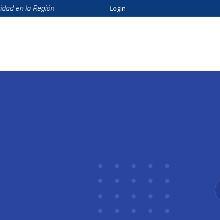
Login
ridad en la Región
ión
Beneficios
Eventos
Formación
Catálo