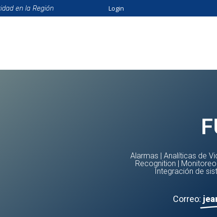
Login
ridad en la Región
ión
Beneficios
Eventos
Formación
Catálo
F
Alarmas
|
Analíticas de V
Recognition
|
Monitoreo
Integración de si
Correo:
jea