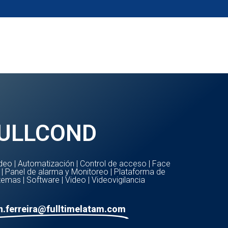
go
Noticias
ULLCOND
ideo
|
Automatización
|
Control de acceso
|
Face
|
Panel de alarma y Monitoreo
|
Plataforma de
stemas
|
Software
|
Video
|
Videovigilancia
n.ferreira@fulltimelatam.com