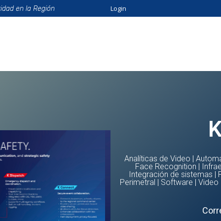
Login
ridad en la Región
ión
Beneficios
Eventos
Formación
Catálo
K
Analíticas de Video
|
Automa
Face Recognition
|
Infra
Integración de sistemas
|
Perimetral
|
Software
|
Video
Corr