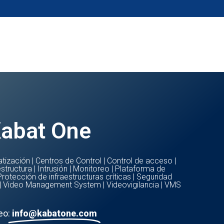
go
Noticias
abat One
tización
|
Centros de Control
|
Control de acceso
|
estructura
|
Intrusión
|
Monitoreo
|
Plataforma de
Protección de infraestructuras críticas
|
Seguridad
|
Video Management System
|
Videovigilancia
|
VMS
eo:
info@kabatone.com