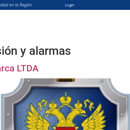
Login
ridad en la Región
ión
Beneficios
Eventos
Formación
Catálo
sión y alarmas
arca LTDA